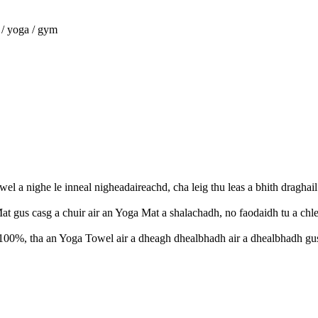
 / yoga / gym
 a nighe le inneal nigheadaireachd, cha leig thu leas a bhith draghai
t gus casg a chuir air an Yoga Mat a shalachadh, no faodaidh tu a c
er 100%, tha an Yoga Towel air a dheagh dhealbhadh air a dhealbhadh 