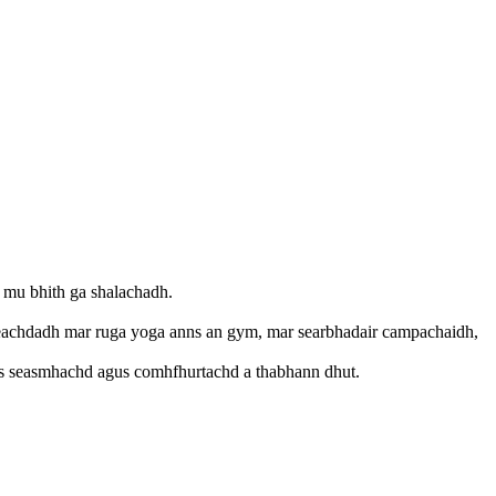
l mu bhith ga shalachadh.
hleachdadh mar ruga yoga anns an gym, mar searbhadair campachaidh,
gus seasmhachd agus comhfhurtachd a thabhann dhut.