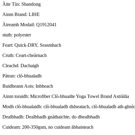
Àite Tùs: Shandong
Ainm Brand: LIHE
Àireamh Modail: Q1912041
stuth: polyester
Feart: Quick-DRY, Seasmhach
Cruth: Ceart-cheàrnach
Cleachd: Dachaigh
Pàtran: clò-bhualadh
Buidheann Aois: Inbheach
Ainm toraidh: Microfiber Clò-bhuailte Yoga Towel Brand Astràilia
Modh clò-bhualaidh: clò-bhualadh didseatach, clò-bhualadh ath-ghnì
Dealbhadh: Dealbhadh gnàthaichte, do dhealbhadh
Cuideam: 200-350gsm, no cuideam àbhaisteach