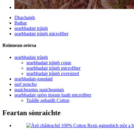
Dhachaigh
Bathar
searbhadair tràigh
searbhadair tràigh microfiber
Roinnean-seòrsa
searbhadair tràigh
searbhadair tràigh cotan
searbhadair tràigh microfiber
searbhadair tràigh oversized
searbhadair-ionnlaid
surf poncho
suaicheantas suaicheantais
searbhadair spòrs tioram luath microfiber
Tuáille aghaidh Cotton
Feartan sònraichte