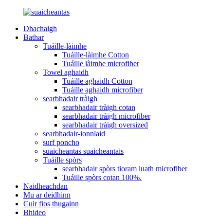
Dhachaigh
Bathar
Tuáille-làimhe
Tuáille-làimhe Cotton
Tuáille làimhe microfiber
Towel aghaidh
Tuáille aghaidh Cotton
Tuáille aghaidh microfiber
searbhadair tràigh
searbhadair tràigh cotan
searbhadair tràigh microfiber
searbhadair tràigh oversized
searbhadair-ionnlaid
surf poncho
suaicheantas suaicheantais
Tuáille spòrs
searbhadair spòrs tioram luath microfiber
Tuáille spòrs cotan 100%.
Naidheachdan
Mu ar deidhinn
Cuir fios thugainn
Bhideo