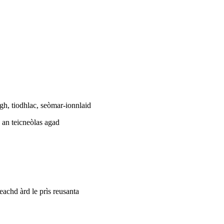
igh, tiodhlac, seòmar-ionnlaid
an teicneòlas agad
eachd àrd le prìs reusanta