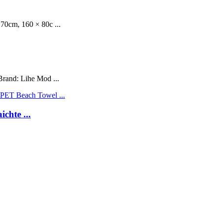
0cm, 160 × 80c ...
Brand: Lihe Mod ...
chte ...