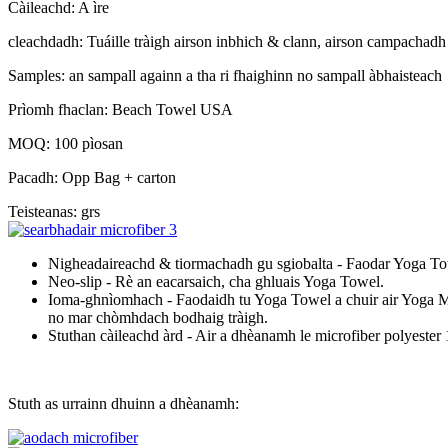
Càileachd: A ìre
cleachdadh: Tuáille tràigh airson inbhich & clann, airson campachadh
Samples: an sampall againn a tha ri fhaighinn no sampall àbhaisteach
Prìomh fhaclan: Beach Towel USA
MOQ: 100 pìosan
Pacadh: Opp Bag + carton
Teisteanas: grs
Nigheadaireachd & tiormachadh gu sgiobalta - Faodar Yoga Towel
Neo-slip - Rè an eacarsaich, cha ghluais Yoga Towel.
Ioma-ghnìomhach - Faodaidh tu Yoga Towel a chuir air Yoga Ma
no mar chòmhdach bodhaig tràigh.
Stuthan càileachd àrd - Air a dhèanamh le microfiber polyest
Stuth as urrainn dhuinn a dhèanamh: