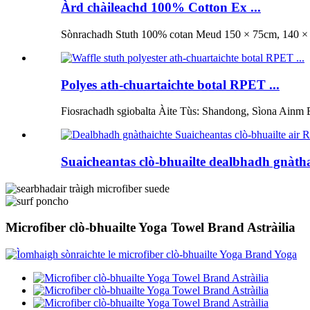
Àrd chàileachd 100% Cotton Ex ...
Sònrachadh Stuth 100% cotan Meud 150 × 75cm, 140 × 7
Polyes ath-chuartaichte botal RPET ...
Fiosrachadh sgiobalta Àite Tùs: Shandong, Sìona Ainm 
Suaicheantas clò-bhuailte dealbhadh gnàthai
Microfiber clò-bhuailte Yoga Towel Brand Astràilia