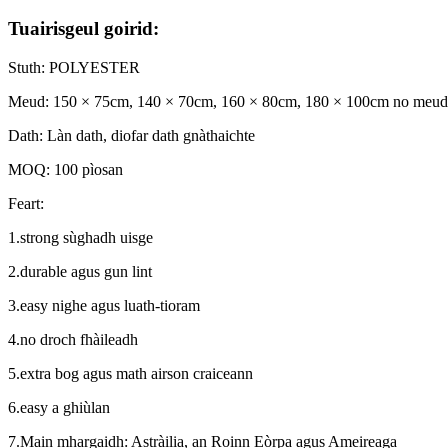
Tuairisgeul goirid:
Stuth: POLYESTER
Meud: 150 × 75cm, 140 × 70cm, 160 × 80cm, 180 × 100cm no meud 
Dath: Làn dath, diofar dath gnàthaichte
MOQ: 100 pìosan
Feart:
1.strong sùghadh uisge
2.durable agus gun lint
3.easy nighe agus luath-tioram
4.no droch fhàileadh
5.extra bog agus math airson craiceann
6.easy a ghiùlan
7.Main mhargaidh: Astràilia, an Roinn Eòrpa agus Ameireaga