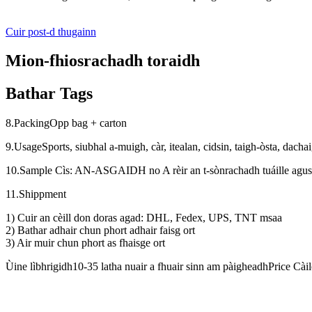
Cuir post-d thugainn
Mion-fhiosrachadh toraidh
Bathar Tags
8.PackingOpp bag + carton
9.UsageSports, siubhal a-muigh, càr, itealan, cidsin, taigh-òsta, dacha
10.Sample Cìs: AN-ASGAIDH no A rèir an t-sònrachadh tuáille agus 
11.Shippment
1) Cuir an cèill don doras agad: DHL, Fedex, UPS, TNT msaa
2) Bathar adhair chun phort adhair faisg ort
3) Air muir chun phort as fhaisge ort
Ùine lìbhrigidh10-35 latha nuair a fhuair sinn am pàigheadhPrice Càil