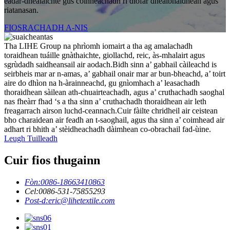
eadar-dhealaichte gus coinneachadh ri diofar dhealbhaidhean agus
riatanasan.
FIOSRACHADH A-NIS
Tha LIHE Group na phrìomh iomairt a tha ag amalachadh
toraidhean tuáille gnàthaichte, giollachd, reic, às-mhalairt agus
sgrùdadh saidheansail air aodach.Bidh sinn a’ gabhail càileachd is
seirbheis mar ar n-amas, a’ gabhail onair mar ar bun-bheachd, a’ toirt
aire do dhìon na h-àrainneachd, gu gnìomhach a’ leasachadh
thoraidhean sàilean ath-chuairteachadh, agus a’ cruthachadh saoghal
nas fheàrr fhad ‘s a tha sinn a’ cruthachadh thoraidhean air leth
freagarrach airson luchd-ceannach.Cuir fàilte chridheil air ceistean
bho charaidean air feadh an t-saoghail, agus tha sinn a’ coimhead air
adhart ri bhith a’ stèidheachadh dàimhean co-obrachail fad-ùine.
Leugh Tuilleadh
Cuir fios thugainn
Fòn:
0086-18663410863
Cel:
0086-531-75855293
Post-d:
eric@lihetextile.com