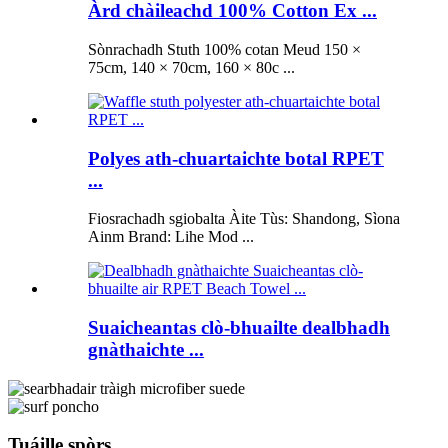
Àrd chàileachd 100% Cotton Ex ...
Sònrachadh Stuth 100% cotan Meud 150 ×
75cm, 140 × 70cm, 160 × 80c ...
Polyes ath-chuartaichte botal RPET
...
Fiosrachadh sgiobalta Àite Tùs: Shandong, Sìona
Ainm Brand: Lihe Mod ...
Suaicheantas clò-bhuailte dealbhadh
gnàthaichte ...
Tuáille spòrs