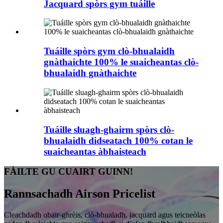
Jacquard spòrs gym tuáille
Tuáille spòrs gym clò-bhualaidh
gnàthaichte 100% le suaicheantas clò-
bhualaidh gnàthaichte
Tuáille sluagh-ghairm spòrs clò-
bhualaidh didseatach 100% cotan le
suaicheantas àbhaisteach
FÀILTE GU CUAIRT GUINN!
Rannsachadh Airson Pricelist
Cleachdadh obair-ghrèis, clò-bhualadh, jacquard agus teicneòlas