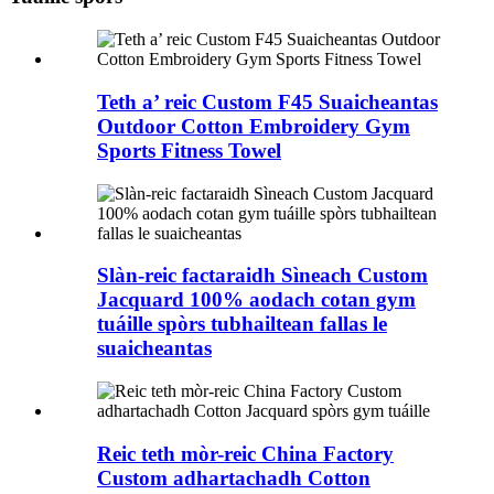
Teth a’ reic Custom F45 Suaicheantas
Outdoor Cotton Embroidery Gym
Sports Fitness Towel
Slàn-reic factaraidh Sìneach Custom
Jacquard 100% aodach cotan gym
tuáille spòrs tubhailtean fallas le
suaicheantas
Reic teth mòr-reic China Factory
Custom adhartachadh Cotton