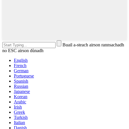
Buail a-steach airson rannsachadh
no ESC airson dùnadh
English
French
German
Portuguese
Spanish
Russian
Japanese
Korean
Arabic
Irish
Greek
Turkish
Italian
Danish