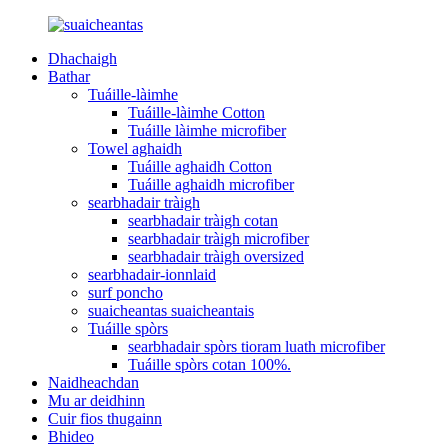
Dhachaigh
Bathar
Tuáille-làimhe
Tuáille-làimhe Cotton
Tuáille làimhe microfiber
Towel aghaidh
Tuáille aghaidh Cotton
Tuáille aghaidh microfiber
searbhadair tràigh
searbhadair tràigh cotan
searbhadair tràigh microfiber
searbhadair tràigh oversized
searbhadair-ionnlaid
surf poncho
suaicheantas suaicheantais
Tuáille spòrs
searbhadair spòrs tioram luath microfiber
Tuáille spòrs cotan 100%.
Naidheachdan
Mu ar deidhinn
Cuir fios thugainn
Bhideo