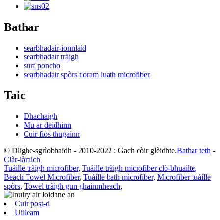
Bathar
searbhadair-ionnlaid
searbhadair tràigh
surf poncho
searbhadair spòrs tioram luath microfiber
Taic
Dhachaigh
Mu ar deidhinn
Cuir fios thugainn
© Dlighe-sgrìobhaidh - 2010-2022 : Gach còir glèidhte.
Bathar teth
-
Clàr-làraich
Tuáille tràigh microfiber
,
Tuáille tràigh microfiber clò-bhuailte
,
Beach Towel Microfiber
,
Tuáille bath microfiber
,
Microfiber tuáille
spòrs
,
Towel tràigh gun ghainmheach
,
Cuir post-d
Uilleam