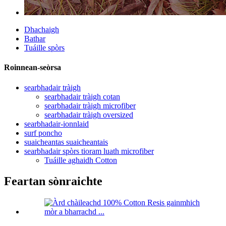
Dhachaigh
Bathar
Tuáille spòrs
Roinnean-seòrsa
searbhadair tràigh
searbhadair tràigh cotan
searbhadair tràigh microfiber
searbhadair tràigh oversized
searbhadair-ionnlaid
surf poncho
suaicheantas suaicheantais
searbhadair spòrs tioram luath microfiber
Tuáille aghaidh Cotton
Feartan sònraichte